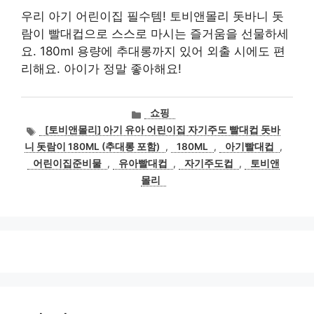
우리 아기 어린이집 필수템! 토비앤몰리 돗바니 돗
람이 빨대컵으로 스스로 마시는 즐거움을 선물하세
요. 180ml 용량에 추대롱까지 있어 외출 시에도 편
리해요. 아이가 정말 좋아해요!
카
쇼핑
테
태
[토비앤몰리] 아기 유아 어린이집 자기주도 빨대컵 돗바
고
그
니 돗람이 180ML (추대롱 포함)
,
180ML
,
아기빨대컵
,
리
어린이집준비물
,
유아빨대컵
,
자기주도컵
,
토비앤
몰리