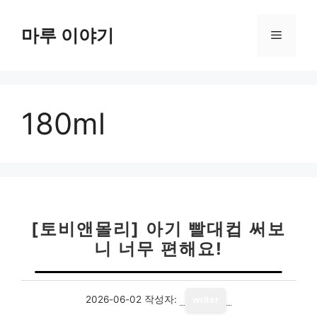
컨
텐
마루 이야기
메
츠
로
뉴
건
너
180ml
뛰
기
[토비앤몰리] 아기 빨대컵 써보
니 너무 편해요!
2026-06-02
작성자:
writer