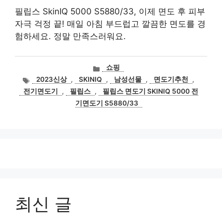
필립스 SkinIQ 5000 S5880/33, 이제 면도 후 피부
자극 걱정 끝! 매일 아침 부드럽고 깔끔한 면도를 경
험하세요. 정말 만족스러워요.
카
쇼핑
테
태
2023신상
,
SKINIQ
,
남성선물
,
면도기추천
,
고
그
전기면도기
,
필립스
,
필립스 면도기 SKINIQ 5000 전
리
기면도기 S5880/33
최신 글