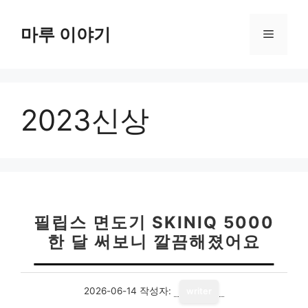
컨
텐
마루 이야기
메
츠
로
뉴
건
너
2023신상
뛰
기
필립스 면도기 SKINIQ 5000
한 달 써보니 깔끔해졌어요
2026-06-14
작성자:
writer