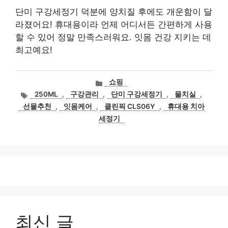
단미 구강세정기 덕분에 양치질 후에도 개운함이 달
라졌어요! 휴대용이라 언제 어디서든 간편하게 사용
할 수 있어 정말 만족스러워요. 잇몸 건강 지키는 데
최고예요!
카
쇼핑
테
태
250ML
,
구강관리
,
단미 구강세정기
,
물치실
,
고
그
선물추천
,
잇몸케어
,
클린픽 CLS06Y
,
휴대용 치아
리
세정기
최신 글