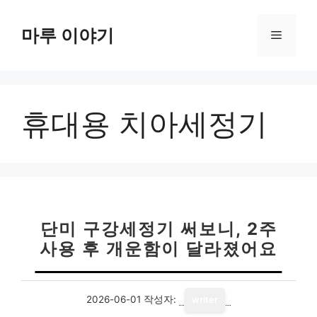
컨
텐
마루 이야기
메
츠
로
뉴
건
너
휴대용 치아세정기
뛰
기
단미 구강세정기 써보니, 2주
사용 후 개운함이 달라졌어요
2026-06-01
작성자:
writer