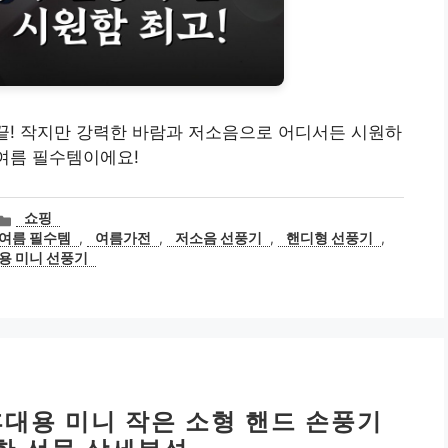
 끝! 작지만 강력한 바람과 저소음으로 어디서든 시원하
 여름 필수템이에요!
카
쇼핑
테
여름 필수템
,
여름가전
,
저소음 선풍기
,
핸디형 선풍기
,
고
용 미니 선풍기
리
휴대용 미니 작은 소형 핸드 손풍기