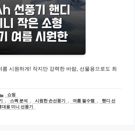
여름 시원하게! 작지만 강력한 바람, 선물용으로도 최
카
쇼핑
테
기
,
스펙 분석
,
시원한 손선풍기
,
여름 필수템
,
핸디 선
고
휴대용 미니 선풍기
리