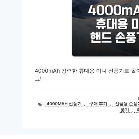
4000mAh 강력한 휴대용 미니 선풍기로 올
고!
태
4000MAH 선풍기
,
구매 후기
,
선물용 손풍
그
풍기
,