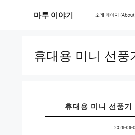
컨
텐
마루 이야기
소개 페이지 (About
츠
로
건
너
뛰
휴대용 미니 선풍
기
휴대용 미니 선풍기 
2026-06-