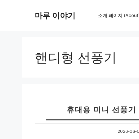
컨
텐
마루 이야기
소개 페이지 (About
츠
로
건
너
뛰
핸디형 선풍기
기
휴대용 미니 선풍기 
2026-06-