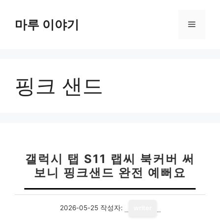
컨
텐
마루 이야기
메
츠
로
뉴
건
너
핑크 샌드
뛰
기
갤럭시 탭 S11 랩씨 북커버 써
보니 핑크샌드 완전 예뻐요
2026-05-25
작성자:
writer