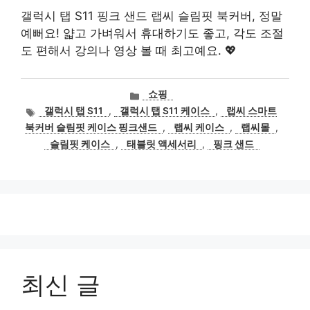
갤럭시 탭 S11 핑크 샌드 랩씨 슬림핏 북커버, 정말
예뻐요! 얇고 가벼워서 휴대하기도 좋고, 각도 조절
도 편해서 강의나 영상 볼 때 최고예요. 💖
카
쇼핑
테
태
갤럭시 탭 S11
,
갤럭시 탭 S11 케이스
,
랩씨 스마트
고
그
북커버 슬림핏 케이스 핑크샌드
,
랩씨 케이스
,
랩씨몰
,
리
슬림핏 케이스
,
태블릿 액세서리
,
핑크 샌드
최신 글