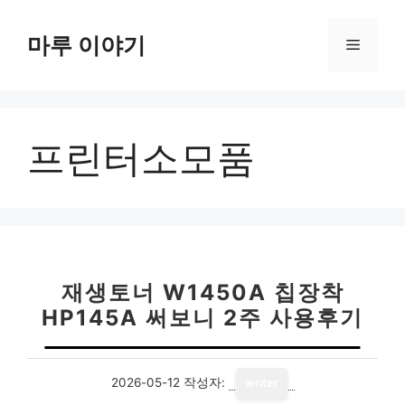
컨
텐
마루 이야기
메
츠
로
뉴
건
너
프린터소모품
뛰
기
재생토너 W1450A 칩장착
HP145A 써보니 2주 사용후기
2026-05-12
작성자:
writer