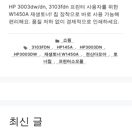
HP 3003dw/dn, 3103fdn 프린터 사용자를 위한
W1450A 재생토너! 칩 장착으로 바로 사용 가능해
편리해요. 품질 저하 없이 경제적으로 인쇄하세요.
카
쇼핑
테
태
3103FDN
,
HP145A
,
HP3003DN
,
고
그
HP3003DW
,
재생토너 W1450A
,
전산다모아
,
토
리
너칩
,
프린터소모품
최신 글