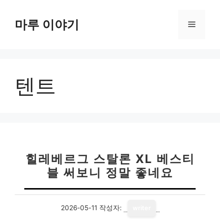
컨
텐
마루 이야기
메
츠
로
뉴
건
너
텐트
뛰
기
힐레베르그 스탈론 XL 베스티
블 써보니 정말 좋네요
2026-05-11
작성자:
writer