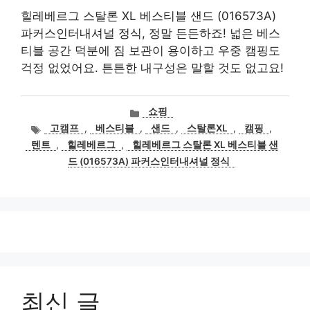
힐레베르그 스탈론 XL 베스티블 샌드 (016573A)
파커스인터내셔널 정식, 정말 든든하죠! 넓은 베스
티블 공간 덕분에 짐 보관이 용이하고 우중 캠핑도
걱정 없었어요. 튼튼한 내구성은 말할 것도 없고요!
카
쇼핑
테
태
고캠프
,
베스티블
,
샌드
,
스탈론XL
,
캠핑
,
고
그
텐트
,
힐레베르그
,
힐레베르그 스탈론 XL 베스티블 샌
리
드 (016573A) 파커스인터내셔널 정식
최신 글