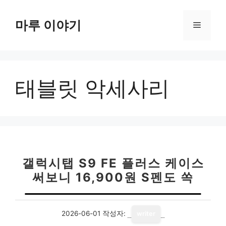
컨
텐
마루 이야기
메
츠
로
뉴
건
너
태블릿 악세사리
뛰
기
갤럭시탭 S9 FE 플러스 케이스
써보니 16,900원 S펜도 쏙
2026-06-01
작성자:
writer