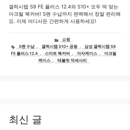
갤럭시탭 S9 FE 플러스 12.4와 S10+ 모두 딱 맞는
아크릴 북커버! S펜 수납까지 완벽해서 정말 편리해
요. 이제 어디서든 간편하게 사용하세요!
카
쇼핑
테
태
S펜 수납
,
갤럭시탭 S10+ 공용
,
삼성 갤럭시탭 S9
고
그
FE 플러스 12.4
,
스마트 북커버
,
아자케이스
,
아크릴
리
케이스
,
태블릿 악세사리
최신 글