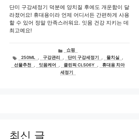
단미 구강세정기 덕분에 양치질 후에도 개운함이 달
라졌어요! 휴대용이라 언제 어디서든 간편하게 사용
할 수 있어 정말 만족스러워요. 잇몸 건강 지키는 데
최고예요!
카
쇼핑
테
태
250ML
,
구강관리
,
단미 구강세정기
,
물치실
,
고
그
선물추천
,
잇몸케어
,
클린픽 CLS06Y
,
휴대용 치아
리
세정기
최신 글