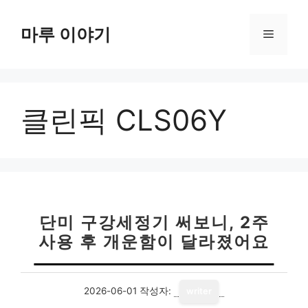
컨
텐
마루 이야기
메
츠
로
뉴
건
너
클린픽 CLS06Y
뛰
기
단미 구강세정기 써보니, 2주
사용 후 개운함이 달라졌어요
2026-06-01
작성자:
writer