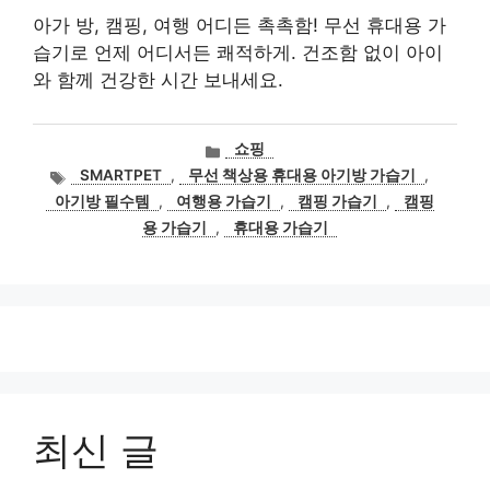
아가 방, 캠핑, 여행 어디든 촉촉함! 무선 휴대용 가
습기로 언제 어디서든 쾌적하게. 건조함 없이 아이
와 함께 건강한 시간 보내세요.
카
쇼핑
테
태
SMARTPET
,
무선 책상용 휴대용 아기방 가습기
,
고
그
아기방 필수템
,
여행용 가습기
,
캠핑 가습기
,
캠핑
리
용 가습기
,
휴대용 가습기
최신 글