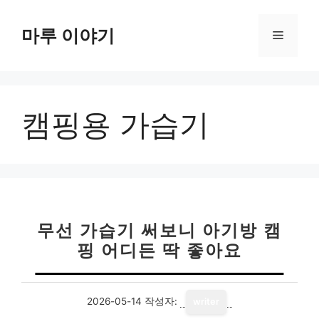
컨
텐
마루 이야기
메
츠
로
뉴
건
너
캠핑용 가습기
뛰
기
무선 가습기 써보니 아기방 캠
핑 어디든 딱 좋아요
2026-05-14
작성자:
writer