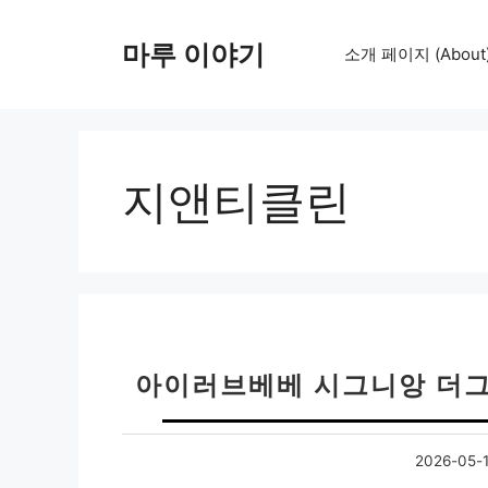
컨
텐
마루 이야기
소개 페이지 (About
츠
로
건
너
뛰
지앤티클린
기
아이러브베베 시그니앙 더그린
2026-05-