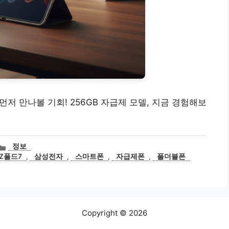
먼저 만나볼 기회! 256GB 자급제 모델, 지금 경험해보
카
정보
테
Z폴드7
,
삼성전자
,
스마트폰
,
자급제폰
,
폴더블폰
고
리
Copyright © 2026