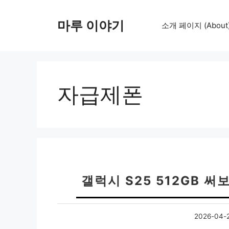
컨
텐
마루 이야기
소개 페이지 (About
츠
로
건
너
뛰
자급제폰
기
갤럭시 S25 512GB 써
2026-04-