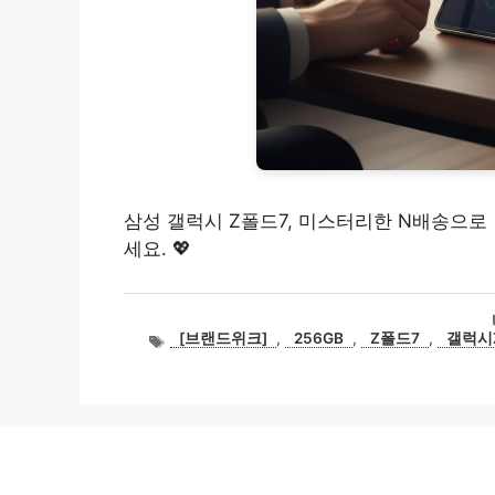
삼성 갤럭시 Z폴드7, 미스터리한 N배송으로 
세요. 💖
태
[브랜드위크]
,
256GB
,
Z폴드7
,
갤럭시
그