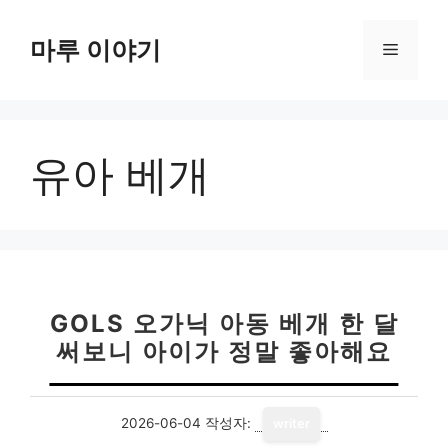
컨
텐
마루 이야기
메
츠
로
뉴
건
너
유아 베개
뛰
기
GOLS 오가닉 아동 베개 한 달
써보니 아이가 정말 좋아해요
2026-06-04
작성자:
writer