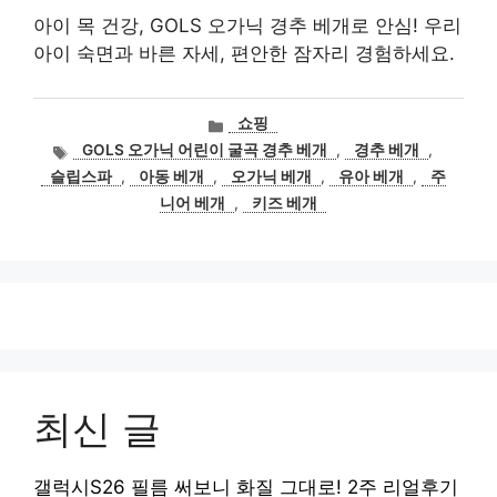
아이 목 건강, GOLS 오가닉 경추 베개로 안심! 우리
아이 숙면과 바른 자세, 편안한 잠자리 경험하세요.
카
쇼핑
테
태
GOLS 오가닉 어린이 굴곡 경추 베개
,
경추 베개
,
고
그
슬립스파
,
아동 베개
,
오가닉 베개
,
유아 베개
,
주
리
니어 베개
,
키즈 베개
최신 글
갤럭시S26 필름 써보니 화질 그대로! 2주 리얼후기