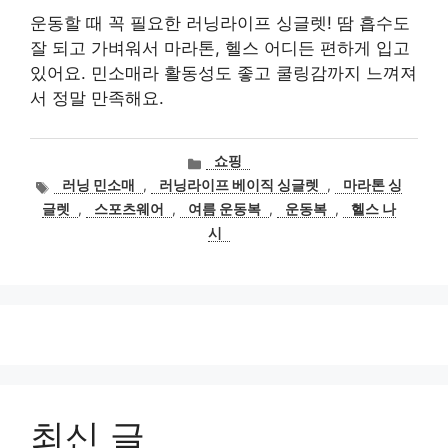
운동할 때 꼭 필요한 러닝라이프 싱글렛! 땀 흡수도
잘 되고 가벼워서 마라톤, 헬스 어디든 편하게 입고
있어요. 민소매라 활동성도 좋고 쿨링감까지 느껴져
서 정말 만족해요.
카
쇼핑
테
태
러닝 민소매
,
러닝라이프 베이직 싱글렛
,
마라톤 싱
고
그
글렛
,
스포츠웨어
,
여름 운동복
,
운동복
,
헬스 나
리
시
최신 글