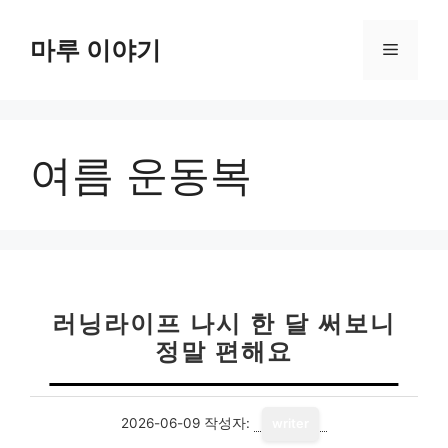
컨
텐
마루 이야기
메
츠
로
뉴
건
너
여름 운동복
뛰
기
러닝라이프 나시 한 달 써보니
정말 편해요
2026-06-09
작성자:
writer