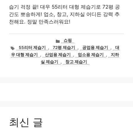
습기 걱정 끝! 대우 55리터 대형 제습기로 72평 공
간도 뽀송하게! 업소, 창고, 지하실 어디든 강력 추
천해요. 정말 만족스러워요!
카
쇼핑
테
태
55리터 제습기
,
72평 제습기
,
공업용 제습기
,
대
고
그
우 대형 제습기
,
산업용 제습기
,
업소용 제습기
,
지하
리
실 제습기
,
창고 제습기
최신 글