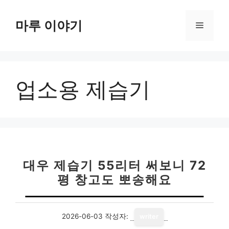
컨
텐
마루 이야기
메
츠
로
뉴
건
너
업소용 제습기
뛰
기
대우 제습기 55리터 써보니 72
평 창고도 뽀송해요
2026-06-03
작성자:
writer