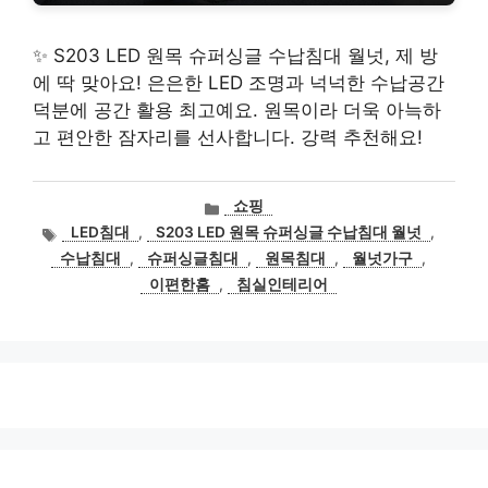
✨ S203 LED 원목 슈퍼싱글 수납침대 월넛, 제 방
에 딱 맞아요! 은은한 LED 조명과 넉넉한 수납공간
덕분에 공간 활용 최고예요. 원목이라 더욱 아늑하
고 편안한 잠자리를 선사합니다. 강력 추천해요!
카
쇼핑
테
태
LED침대
,
S203 LED 원목 슈퍼싱글 수납침대 월넛
,
고
그
수납침대
,
슈퍼싱글침대
,
원목침대
,
월넛가구
,
리
이편한홈
,
침실인테리어