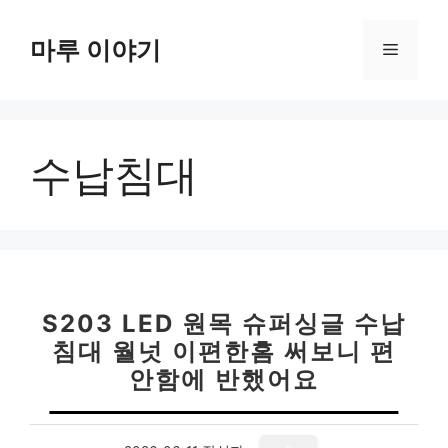
컨
텐
마루 이야기
메
츠
로
뉴
건
너
수납침대
뛰
기
S203 LED 원목 슈퍼싱글 수납
침대 월넛 이편한홈 써보니 편
안함에 반했어요