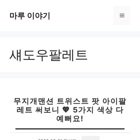
컨
텐
마루 이야기
메
츠
로
뉴
건
너
섀도우팔레트
뛰
기
무지개맨션 트위스트 팟 아이팔
레트 써보니 💖 5가지 색상 다
예뻐요!