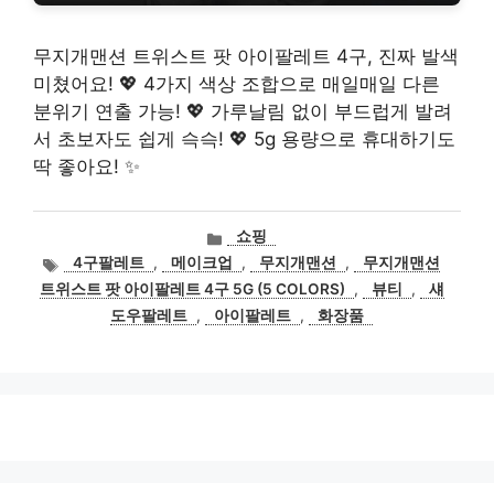
무지개맨션 트위스트 팟 아이팔레트 4구, 진짜 발색
미쳤어요! 💖 4가지 색상 조합으로 매일매일 다른
분위기 연출 가능! 💖 가루날림 없이 부드럽게 발려
서 초보자도 쉽게 슥슥! 💖 5g 용량으로 휴대하기도
딱 좋아요! ✨
카
쇼핑
테
태
4구팔레트
,
메이크업
,
무지개맨션
,
무지개맨션
고
그
트위스트 팟 아이팔레트 4구 5G (5 COLORS)
,
뷰티
,
섀
리
도우팔레트
,
아이팔레트
,
화장품