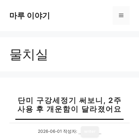
컨
텐
마루 이야기
메
츠
로
뉴
건
너
물치실
뛰
기
단미 구강세정기 써보니, 2주
사용 후 개운함이 달라졌어요
2026-06-01
작성자:
writer