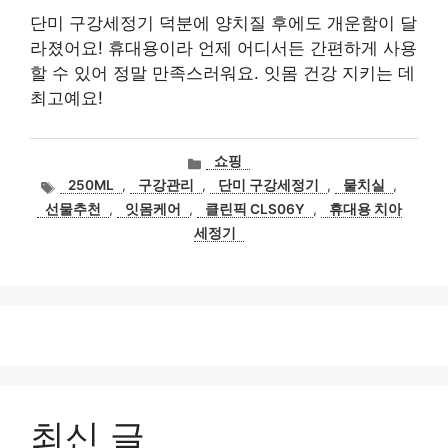
단미 구강세정기 덕분에 양치질 후에도 개운함이 달
라졌어요! 휴대용이라 언제 어디서든 간편하게 사용
할 수 있어 정말 만족스러워요. 잇몸 건강 지키는 데
최고예요!
카
쇼핑
테
태
250ML
,
구강관리
,
단미 구강세정기
,
물치실
,
고
그
선물추천
,
잇몸케어
,
클린픽 CLS06Y
,
휴대용 치아
리
세정기
최신 글