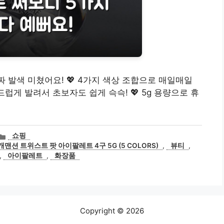
 발색 미쳤어요! 💖 4가지 색상 조합으로 매일매일
드럽게 발려서 초보자도 쉽게 슥슥! 💖 5g 용량으로 휴
카
쇼핑
테
맨션 트위스트 팟 아이팔레트 4구 5G (5 COLORS)
,
뷰티
,
고
,
아이팔레트
,
화장품
리
Copyright © 2026