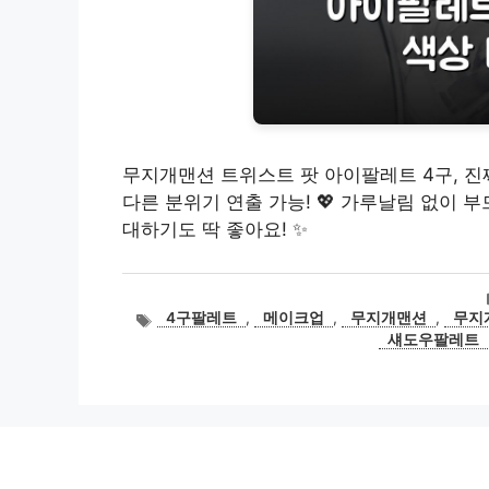
무지개맨션 트위스트 팟 아이팔레트 4구, 진짜
다른 분위기 연출 가능! 💖 가루날림 없이 부
대하기도 딱 좋아요! ✨
태
4구팔레트
,
메이크업
,
무지개맨션
,
무지개
그
섀도우팔레트