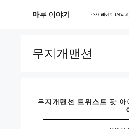
컨
텐
마루 이야기
소개 페이지 (About
츠
로
건
너
뛰
무지개맨션
기
무지개맨션 트위스트 팟 아이