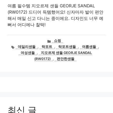
여름 필수템 지오르제 샌들 GEORJE SANDAL
(RW0172) 드디어 득템했어요! 신자마자 발이 편안
해서 매일 신고 다니는 중이에요. 디자인도 너무 예
뻐서 어디에나 찰떡!
카
쇼핑
테
태
데일리샌들
,
락포트
,
락포트샌들
,
여름샌들
,
고
그
여성샌들
,
지오르제 샌들 GEORJE SANDAL
리
(RW0172)
,
편안한샌들
최신 글