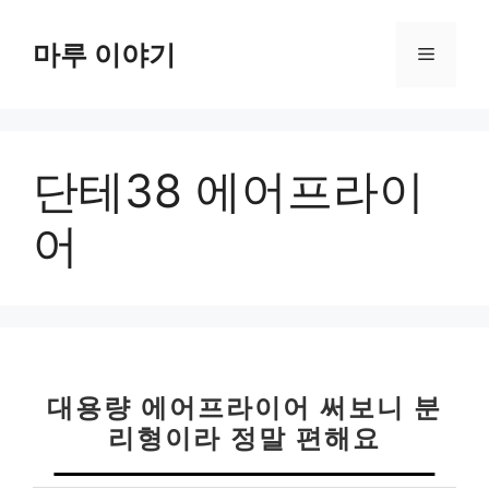
컨
텐
마루 이야기
메
츠
로
뉴
건
너
단테38 에어프라이
뛰
기
어
대용량 에어프라이어 써보니 분
리형이라 정말 편해요