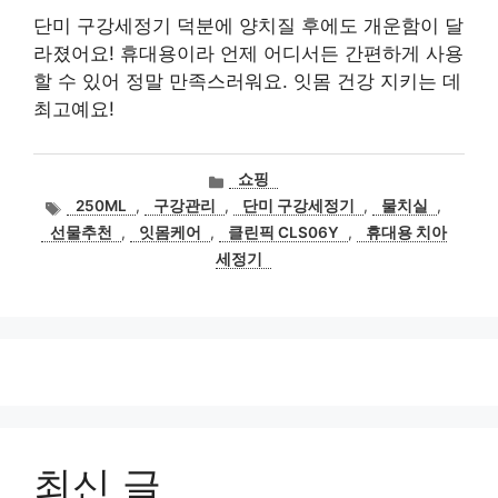
단미 구강세정기 덕분에 양치질 후에도 개운함이 달
라졌어요! 휴대용이라 언제 어디서든 간편하게 사용
할 수 있어 정말 만족스러워요. 잇몸 건강 지키는 데
최고예요!
카
쇼핑
테
태
250ML
,
구강관리
,
단미 구강세정기
,
물치실
,
고
그
선물추천
,
잇몸케어
,
클린픽 CLS06Y
,
휴대용 치아
리
세정기
최신 글