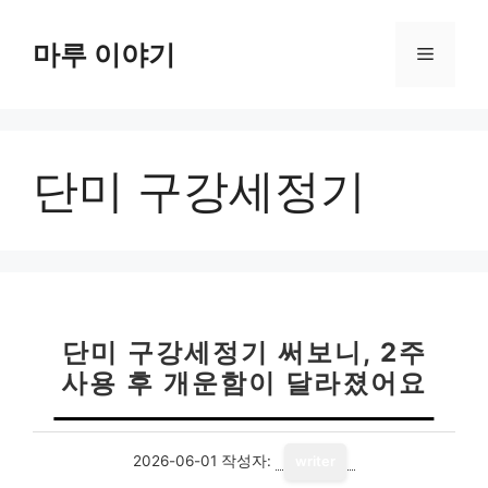
컨
텐
마루 이야기
메
츠
로
뉴
건
너
단미 구강세정기
뛰
기
단미 구강세정기 써보니, 2주
사용 후 개운함이 달라졌어요
2026-06-01
작성자:
writer