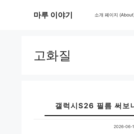
컨
텐
마루 이야기
소개 페이지 (About
츠
로
건
너
뛰
고화질
기
갤럭시S26 필름 써보
2026-06-