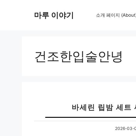
컨
텐
마루 이야기
소개 페이지 (About
츠
로
건
너
뛰
건조한입술안녕
기
바세린 립밤 세트
2026-03-