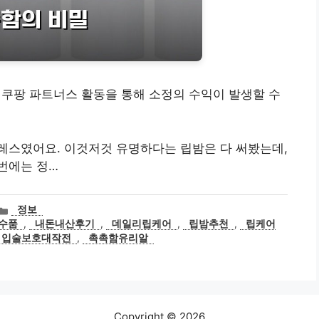
– 쿠팡 파트너스 활동을 통해 소정의 수익이 발생할 수
레스였어요. 이것저것 유명하다는 립밤은 다 써봤는데,
번에는 정…
카
정보
테
수품
,
내돈내산후기
,
데일리립케어
,
립밤추천
,
립케어
고
입술보호대작전
,
촉촉함유리알
리
Copyright © 2026