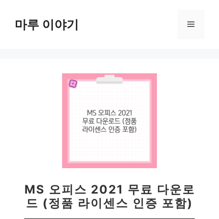
컨
텐
마루 이야기
메
츠
로
뉴
건
너
뛰
기
MS 오피스 2021 무료 다운로
드 (정품 라이센스 인증 포함)