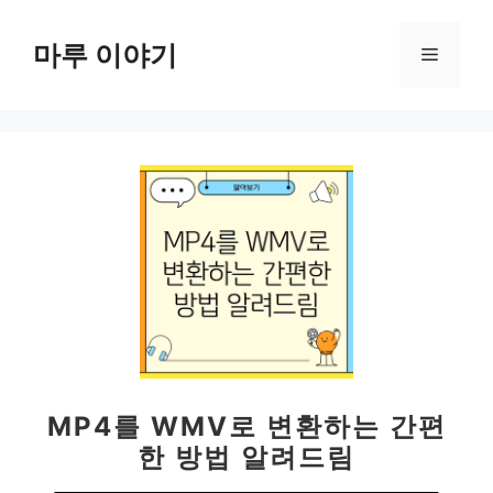
컨
텐
마루 이야기
메
츠
로
뉴
건
너
뛰
기
MP4를 WMV로 변환하는 간편
한 방법 알려드림