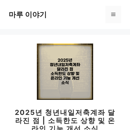
컨
텐
마루 이야기
메
츠
로
뉴
건
너
뛰
기
2025년 청년내일저축계좌 달
라진 점 | 소득한도 상향 및 온
라인 기능 개선 소식