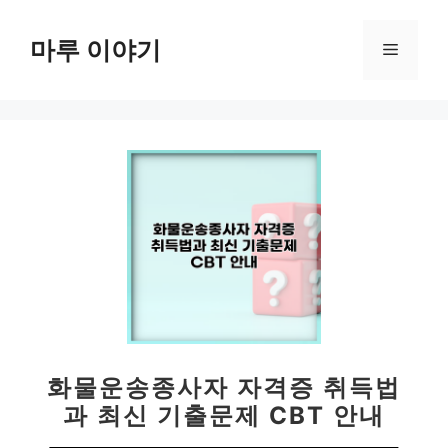
컨
텐
마루 이야기
메
츠
로
뉴
건
너
뛰
기
화물운송종사자 자격증 취득법
과 최신 기출문제 CBT 안내