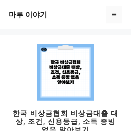
컨
텐
마루 이야기
메
츠
로
뉴
건
너
뛰
기
한국 비상금협회 비상금대출 대
상, 조건, 신용등급, 소득 증빙
없음 알아보기