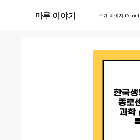
컨
텐
마루 이야기
소개 페이지 (About
츠
로
건
너
뛰
기