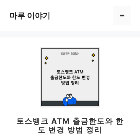
컨
텐
마루 이야기
메
츠
로
뉴
건
너
뛰
기
토스뱅크 ATM 출금한도와 한
도 변경 방법 정리