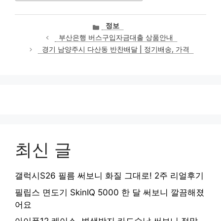
카
정보
테
부산은행 버스구입자금대출 상품안내
고
경기 남양주시 다산동 반찬배달 | 정기배송, 가격
리
최신 글
갤럭시S26 필름 써보니 화질 그대로! 2주 리얼후기
필립스 면도기 SkinIQ 5000 한 달 써보니 깔끔해졌
어요