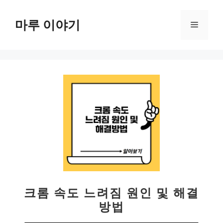
컨
텐
마루 이야기
메
츠
로
뉴
건
너
뛰
기
크롬 속도 느려짐 원인 및 해결
방법