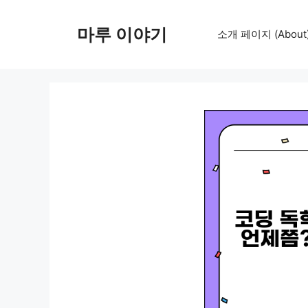
컨
텐
마루 이야기
소개 페이지 (About
츠
로
건
너
뛰
기