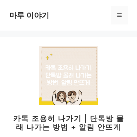
컨
텐
마루 이야기
메
츠
로
뉴
건
너
뛰
기
카톡 조용히 나가기 | 단톡방 몰
래 나가는 방법 + 알림 안뜨게