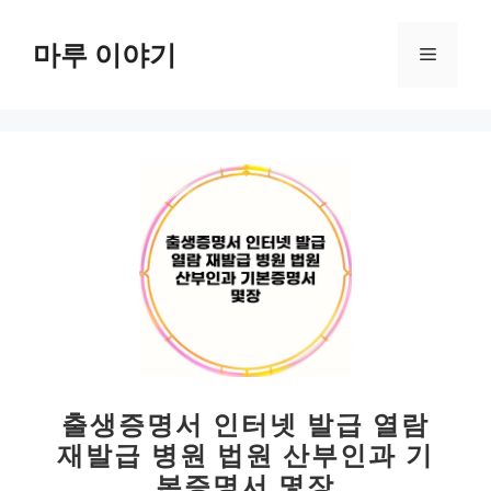
컨
텐
마루 이야기
메
츠
로
뉴
건
너
뛰
기
출생증명서 인터넷 발급 열람
재발급 병원 법원 산부인과 기
본증명서 몇장