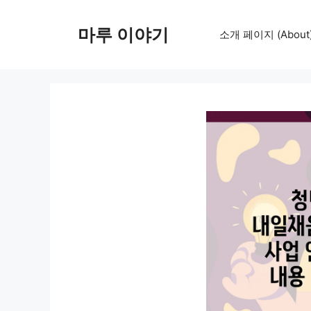
컨
텐
마루 이야기
소개 페이지 (About
츠
로
건
너
뛰
기