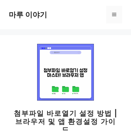
컨
텐
마루 이야기
메
츠
로
뉴
건
너
뛰
기
첨부파일 바로열기 설정 방법 |
브라우저 및 앱 환경설정 가이
드