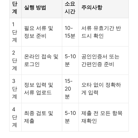
단
소요
실행 방법
주의사항
계
시간
1
필요 서류 및
10-
서류 유효기간 반
단
정보 준비
15분
드시 확인
계
2
온라인 접속 및
5-10
공인인증서 또는
단
로그인
분
간편인증 준비
계
3
15-
정보 입력 및
오타 없이 정확하
단
20
서류 업로드
게 입력
계
분
4
최종 검토 및
5-10
제출 전 모든 항목
단
제출
분
재확인
계