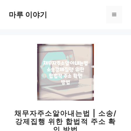
컨
텐
마루 이야기
메
츠
로
뉴
건
너
뛰
기
채무자주소알아내는법 | 소송/
강제집행 위한 합법적 주소 확
인 방법