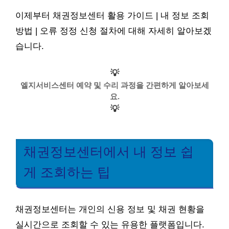
이제부터 채권정보센터 활용 가이드 | 내 정보 조회
방법 | 오류 정정 신청 절차에 대해 자세히 알아보겠
습니다.
💡
엘지서비스센터 예약 및 수리 과정을 간편하게 알아보세
요.
💡
채권정보센터에서 내 정보 쉽
게 조회하는 팁
채권정보센터는 개인의 신용 정보 및 채권 현황을
실시간으로 조회할 수 있는 유용한 플랫폼입니다.