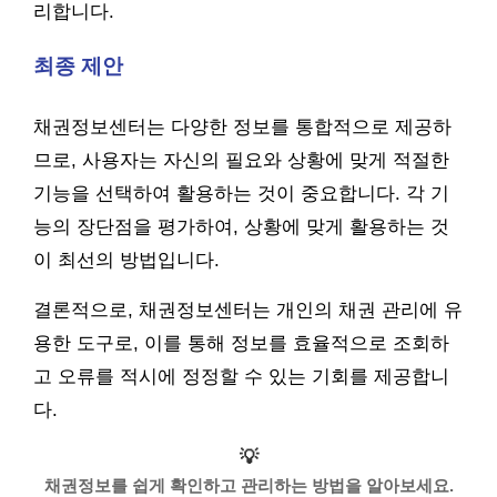
리합니다.
최종 제안
채권정보센터는 다양한 정보를 통합적으로 제공하
므로, 사용자는 자신의 필요와 상황에 맞게 적절한
기능을 선택하여 활용하는 것이 중요합니다. 각 기
능의 장단점을 평가하여, 상황에 맞게 활용하는 것
이 최선의 방법입니다.
결론적으로, 채권정보센터는 개인의 채권 관리에 유
용한 도구로, 이를 통해 정보를 효율적으로 조회하
고 오류를 적시에 정정할 수 있는 기회를 제공합니
다.
💡
채권정보를 쉽게 확인하고 관리하는 방법을 알아보세요.