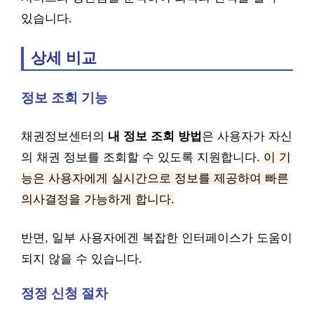
있습니다.
상세 비교
정보 조회 기능
채권정보센터의
내 정보 조회 방법
은 사용자가 자신
의 채권 정보를 조회할 수 있도록 지원합니다.
이 기
능은 사용자에게 실시간으로 정보를 제공하여 빠른
의사결정을 가능하게 합니다.
반면, 일부 사용자에겐 복잡한 인터페이스가 도움이
되지 않을 수 있습니다.
정정 신청 절차