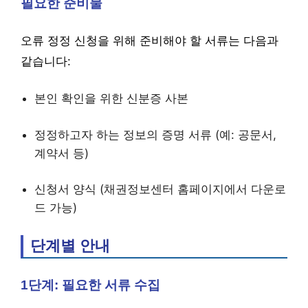
필요한 준비물
오류 정정 신청을 위해 준비해야 할 서류는 다음과
같습니다:
본인 확인을 위한 신분증 사본
정정하고자 하는 정보의 증명 서류 (예: 공문서,
계약서 등)
신청서 양식 (채권정보센터 홈페이지에서 다운로
드 가능)
단계별 안내
1단계: 필요한 서류 수집