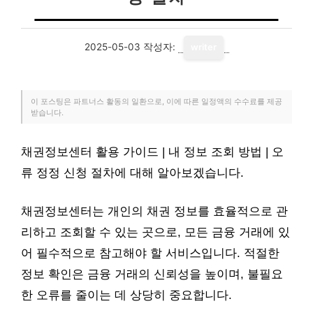
2025-05-03
작성자:
writer
이 포스팅은 파트너스 활동의 일환으로, 이에 따른 일정액의 수수료를 제공
받습니다.
채권정보센터 활용 가이드 | 내 정보 조회 방법 | 오
류 정정 신청 절차에 대해 알아보겠습니다.
채권정보센터는 개인의 채권 정보를 효율적으로 관
리하고 조회할 수 있는 곳으로, 모든 금융 거래에 있
어 필수적으로 참고해야 할 서비스입니다. 적절한
정보 확인은 금융 거래의 신뢰성을 높이며, 불필요
한 오류를 줄이는 데 상당히 중요합니다.