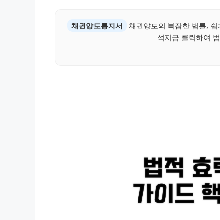
채권양도통지서
채권양도의 복잡한 법률, 쉽
석지금 클릭하여 법