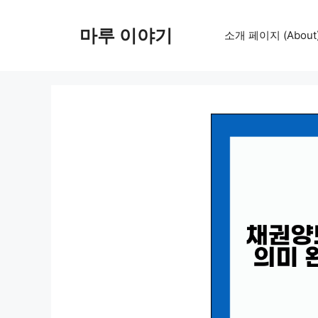
컨
텐
마루 이야기
소개 페이지 (About
츠
로
건
너
뛰
기