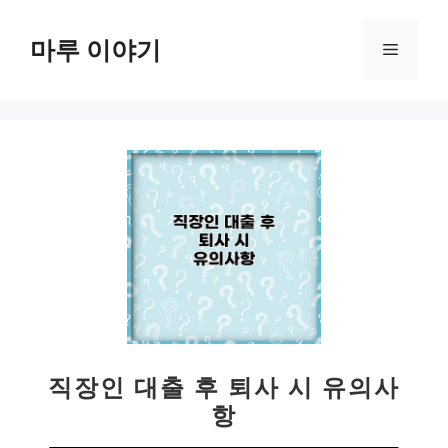
컨
텐
마루 이야기
메
츠
로
뉴
건
너
뛰
기
직장인 대출 후 퇴사 시 유의사
항