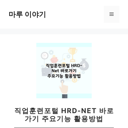
컨
텐
마루 이야기
메
츠
로
뉴
건
너
뛰
기
직업훈련포털 HRD-NET 바로
가기 주요기능 활용방법