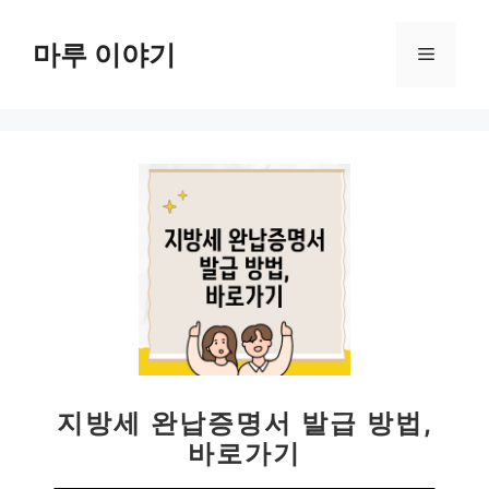
컨
텐
마루 이야기
메
츠
로
뉴
건
너
뛰
기
지방세 완납증명서 발급 방법,
바로가기