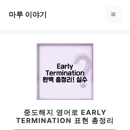
컨
텐
마루 이야기
메
츠
로
뉴
건
너
뛰
기
중도해지 영어로 EARLY
TERMINATION 표현 총정리