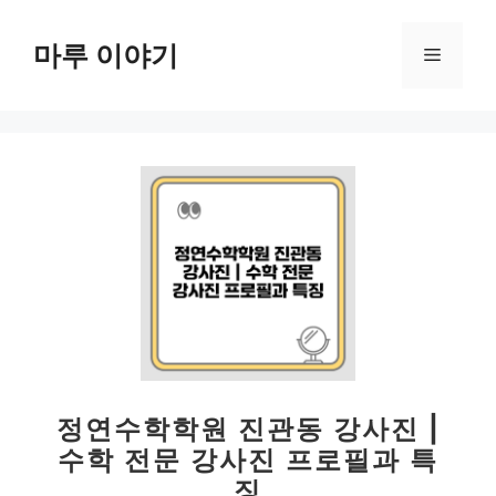
컨
텐
마루 이야기
메
츠
로
뉴
건
너
뛰
기
정연수학학원 진관동 강사진 |
수학 전문 강사진 프로필과 특
징