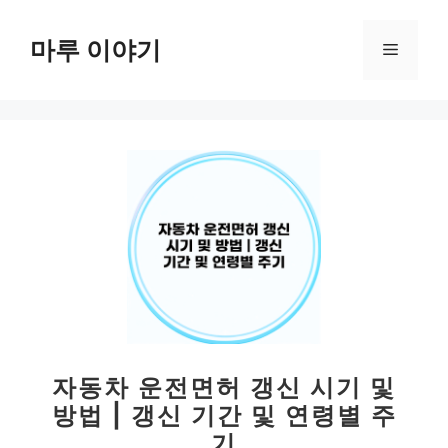
컨
텐
마루 이야기
메
츠
로
뉴
건
너
뛰
기
자동차 운전면허 갱신 시기 및
방법 | 갱신 기간 및 연령별 주
기