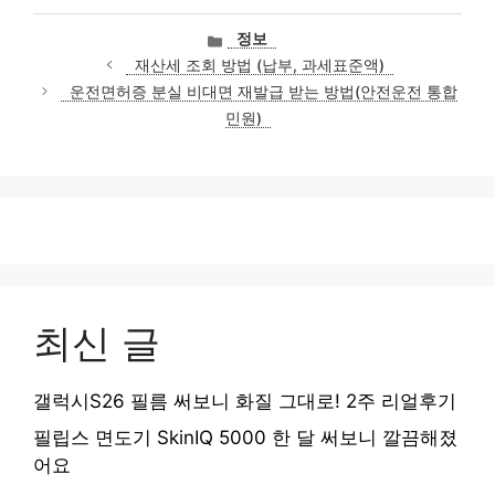
카
정보
테
재산세 조회 방법 (납부, 과세표준액)
고
운전면허증 분실 비대면 재발급 받는 방법(안전운전 통합
리
민원)
최신 글
갤럭시S26 필름 써보니 화질 그대로! 2주 리얼후기
필립스 면도기 SkinIQ 5000 한 달 써보니 깔끔해졌
어요