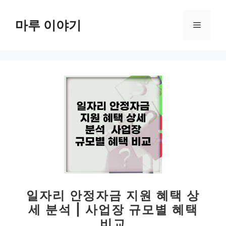
컨
텐
마루 이야기
메
츠
로
뉴
건
너
뛰
기
일자리 안정자금 지원 혜택 상
세 분석 | 사업장 규모별 혜택
비교