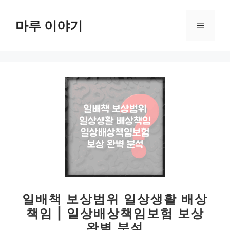
컨
텐
마루 이야기
메
츠
로
뉴
건
너
뛰
기
일배책 보상범위 일상생활 배상
책임 | 일상배상책임보험 보상
완벽 분석